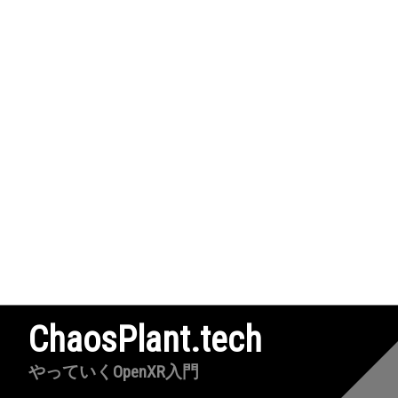
ChaosPlant.tech
やっていくOpenXR入門