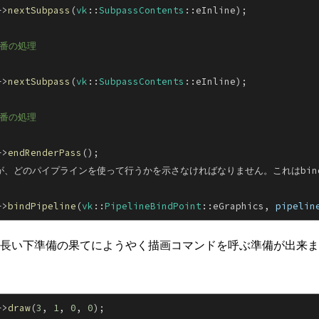
->
nextSubpass
(
vk
::
SubpassContents
::eInline);
1番の処理
->
nextSubpass
(
vk
::
SubpassContents
::eInline);
2番の処理
->
endRenderPass
();
、どのパイプラインを使って行うかを示さなければなりません。これはbindP
->
bindPipeline
(
vk
::
PipelineBindPoint
::eGraphics,
 pipelin
長い下準備の果てにようやく描画コマンドを呼ぶ準備が出来ま
->
draw
(
3
,
 1
,
 0
,
 0
);