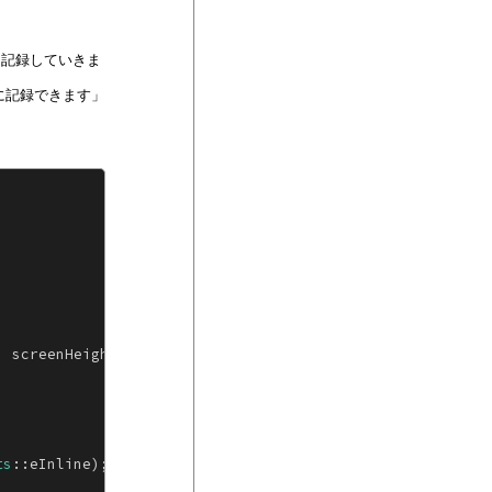
に記録していきま
に記録できます」
, screenHeight });
ts
::eInline);