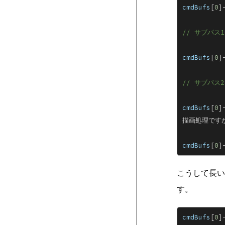
cmdBufs
[
0
]
// サブパス
cmdBufs
[
0
]
// サブパス
cmdBufs
[
0
]
描画処理ですが
cmdBufs
[
0
]
こうして長い
す。
cmdBufs
[
0
]