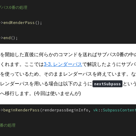
ブパス0番の処理
->
endRenderPass
();
->
end
();
を開始した直後に何らかのコマンドを送ればサブパス0番の中
くれます。ここでは
3-3. レンダーパス
で解説したようにサブパ
を使っているため、そのままレンダーパスを終えています。な
レンダーパスを用いる場合は以下のように
とい
nextSubpass
へ移行します。(今回は使いませんが)
->
beginRenderPass
(renderpassBeginInfo,
 vk
::
SubpassConten
0番の処理