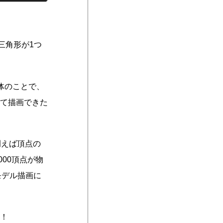
三角形が1つ
体のことで、
て描画できた
例えば頂点の
000頂点が物
モデル描画に
！