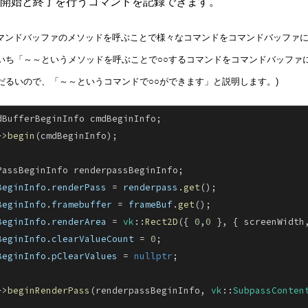
開始と終了を行うコマンドを記録できます。
らコマンドバッファのメソッドを呼ぶことで様々なコマンドをコマンドバッファ
いち「～～というメソッドを呼ぶことで○○するコマンドをコマンドバッファ
だるいので、「～～というコマンドで○○ができます」と説明します。)
dBufferBeginInfo cmdBeginInfo;
->
begin
(cmdBeginInfo);
PassBeginInfo renderpassBeginInfo;
BeginInfo
.
renderPass
 =
 renderpass
.
get
();
BeginInfo
.
framebuffer
 =
 frameBuf
.
get
();
BeginInfo
.
renderArea
 =
 vk
::
Rect2D
({ 
0
,
0
 }, { screenWidth
BeginInfo
.
clearValueCount
 =
 0
;
BeginInfo
.
pClearValues
 =
 nullptr
;
->
beginRenderPass
(renderpassBeginInfo,
 vk
::
SubpassConten