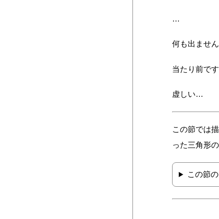
…
何も出ません
当たり前です
虚しい…
この節では描
った三角形の
この節の