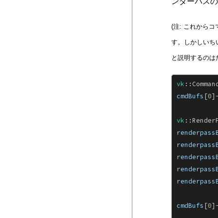
ンダーパスの
(注: これか
す。しかしいち
と説明するのは
vk
::Comman
cmdBufs
[
0
]
vk
::Render
renderpass
renderpass
renderpass
renderpass
renderpass
cmdBufs
[
0
]