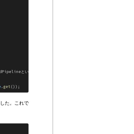
ipelineというコマンドで行えます。
e
.
get
());
した。これで