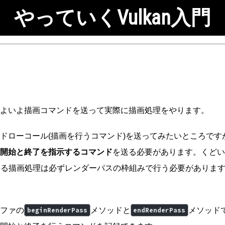
やっていくVulkan入門
よいよ描画コマンドを送って実際に描画処理をやります。
ドローコール(描画を行うコマンド)を送ってみたいところです
開始と終了を指示するコマンド
を送る必要があります。くどい
における描画処理は必ずレンダーパスの枠組みで行う必要がありま
ファの
メソッドと
メソッド
beginRenderPass
endRenderPass