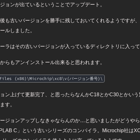
ジョンが出ているということでアップデート。
後も古いバージョンを勝手に残しておいてくれるようですが、
ールしました。
ーラはその古いバージョンが入っているディレクトリに入って
からもアンインストール出来ると思われます。
 Files (x86)\Microchip\xc8\v(バージョン番号)\
ジョン上げて更新完了、と思ったらなんかC18とかC30とかい
ます。
ージョンアップしなきゃならんのか…と思いましたがどうやら
LAB C」という古いシリーズのコンパイラ。Microchip社はX