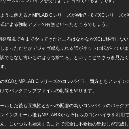
シリーズのコンパイラを使うように言っているようです。
うに例えるとMPLAB CシリーズがWin7・8でXCシリーズがW
式による強制アプデの有無といったところでしょう。
Cの開発環境で今までやってきたところはなかなかXCに移行しな
しまっただとかデジャヴ感あふれる話がネットに転がっていま
訳でもなし古いものはうち捨てろ、ということでさっき見たく
す。
のXC8とMPLAB Cシリーズのコンパイラ、両方ともアンイン
けてバックアップファイルの削除をやります。
ールした後も互換性とかへの配慮の為かコンパイラのバックア
ンインストール後もMPLABXからそれらのコンパイラを利用
ん。こいつらも始末することで完全に不要物の皆殺しが完成し